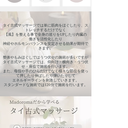
タイ古式マッサージでは単に筋肉をほぐしたり、ス
トレッチするだけでなく
【風】を整える事で全身の巡りをUPしたり内臓の
働きを活性化したり
神経やホルモンバランスを安定させる効果が期待で
きます。
整体やもみほぐしではうつ伏せの施術が多いですが
タイ古式マッサージでは、仰向け・横向き・うつ伏
せ・座位で施術を行います。
また、母指や手のひらだけでなく様々な部位を使っ
て押したり伸ばしたり弾いたりして
エネルギーラインを刺激していきます。
​スタンダードな施術では120分で施術を行います。