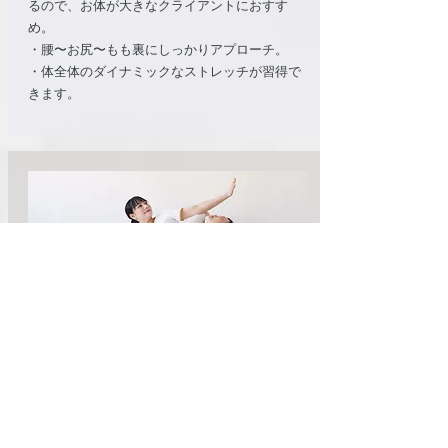
るので、お体が大きなクライアントにおすす
め。
・腰〜お尻〜もも裏にしっかりアプローチ。
・体全体のダイナミックなストレッチが習得で
きます。
Dパート 仰向け上半身・座位
・腕の内・外のエナジーラインを刺激します。
・首や頭の疲労をケアします。
​・タイ式の仕上げになる座った状態での大きな
ストレッチを学んでいきます。