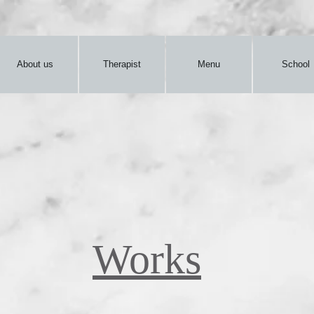
About us
Therapist
Menu
School
​Works